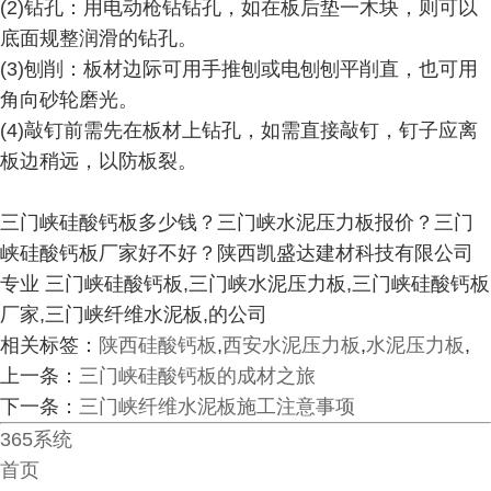
(2)钻孔：用电动枪钻钻孔，如在板后垫一木块，则可以
底面规整润滑的钻孔。
(3)刨削：板材边际可用手推刨或电刨刨平削直，也可用
角向砂轮磨光。
(4)敲钉前需先在板材上钻孔，如需直接敲钉，钉子应离
板边稍远，以防板裂。
三门峡硅酸钙板多少钱？三门峡水泥压力板报价？三门
峡硅酸钙板厂家好不好？陕西凯盛达建材科技有限公司
专业 三门峡硅酸钙板,三门峡水泥压力板,三门峡硅酸钙板
厂家,三门峡纤维水泥板,的公司
相关标签：
陕西硅酸钙板
,
西安水泥压力板
,
水泥压力板
,
上一条：
三门峡硅酸钙板的成材之旅
下一条：
三门峡纤维水泥板施工注意事项
365系统
首页