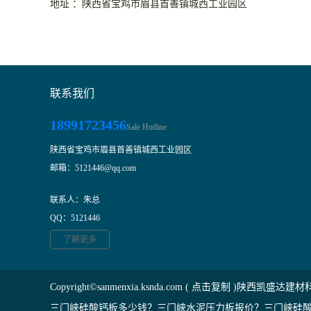
地址 ：陕西省宝鸡市眉县首善镇城西工业园区
联系我们
18991723456
Sale Hotline
陕西省宝鸡市眉县首善镇城西工业园区
邮箱：5121446@qq.com
联系人：朱总
QQ：5121446
了解更多
Copyright©
sanmenxia.ksnda.com
(
点击复制
)陕西凯盛达建材
三门峡硅酸钙板多少钱？三门峡水泥压力板报价？三门峡硅酸