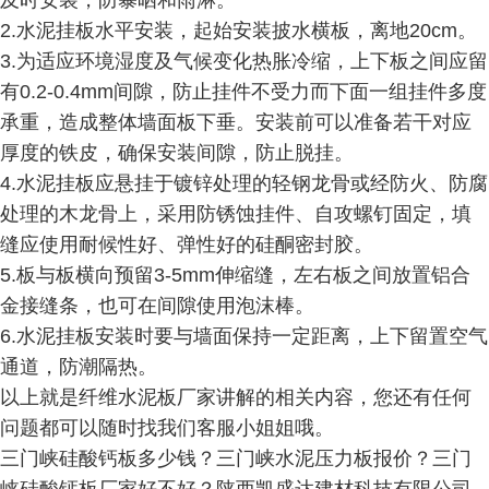
及时安装，防暴晒和雨淋。
2.水泥挂板水平安装，起始安装披水横板，离地20cm。
3.为适应环境湿度及气候变化热胀冷缩，上下板之间应留
有0.2-0.4mm间隙，防止挂件不受力而下面一组挂件多度
承重，造成整体墙面板下垂。安装前可以准备若干对应
厚度的铁皮，确保安装间隙，防止脱挂。
4.水泥挂板应悬挂于镀锌处理的轻钢龙骨或经防火、防腐
处理的木龙骨上，采用防锈蚀挂件、自攻螺钉固定，填
缝应使用耐候性好、弹性好的硅酮密封胶。
5.板与板横向预留3-5mm伸缩缝，左右板之间放置铝合
金接缝条，也可在间隙使用泡沫棒。
6.水泥挂板安装时要与墙面保持一定距离，上下留置空气
通道，防潮隔热。
以上就是纤维水泥板厂家讲解的相关内容，您还有任何
问题都可以随时找我们客服小姐姐哦。
三门峡硅酸钙板多少钱？三门峡水泥压力板报价？三门