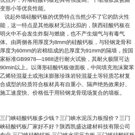
优点外，外墙硅酸钙板还具有强度高、干缩湿胀及挠曲
变形小等优良性能。
说起外墙硅酸钙板的优势特点当然少不了它的防火性
能，这一特点是其他板材无法比拟的，陕西硅酸钙板在
明火中不会发生炸裂与燃烧，也不产生烟气与有毒气
体。由两侧各用厚度为8mm的硅酸钙板，与轻钢龙骨和
厚度为60mm的岩棉组成的总厚度为91mm的隔墙，按国
家标准GB9978—1988进行耐火试验，其耐火极限可达
90min以上。以薄形硅酸钙板做面板，中间填充泡沫聚苯
乙烯轻混凝土或泡沫膨胀珍珠岩轻混凝土等轻质芯材复
合成型的轻质符合板材具有自重小、隔声绝热效果好、
施工速度快、价格低于用轻钢龙骨现场复合的墙板。
三门峡硅酸钙板多少钱？三门峡水泥压力板报价？三门
峡硅酸钙板厂家好不好？陕西凯盛达建材科技有限公司