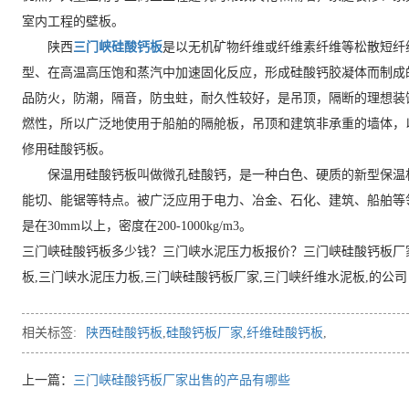
室内工程的壁板。
陕西
三门峡硅酸钙板
是以无机矿物纤维或纤维素纤维等松散短纤
型、在高温高压饱和蒸汽中加速固化反应，形成硅酸钙胶凝体而制成
品防火，防潮，隔音，防虫蛀，耐久性较好，是吊顶，隔断的理想装
燃性，所以广泛地使用于船舶的隔舱板，吊顶和建筑非承重的墙体，
修用硅酸钙板。
保温用硅酸钙板叫做微孔硅酸钙，是一种白色、硬质的新型保温材
能切、能锯等特点。被广泛应用于电力、冶金、石化、建筑、船舶等
是在30mm以上，密度在200-1000kg/m3。
三门峡硅酸钙板多少钱？三门峡水泥压力板报价？三门峡硅酸钙板厂
板,三门峡水泥压力板,三门峡硅酸钙板厂家,三门峡纤维水泥板,的公司
相关标签:
陕西硅酸钙板
,
硅酸钙板厂家
,
纤维硅酸钙板
,
上一篇：
三门峡硅酸钙板厂家出售的产品有哪些