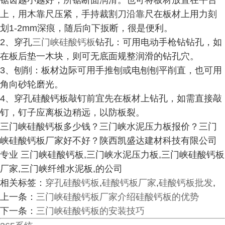
锯齿越小越好，所锯断面润滑。也可将板材放置在平台
上，用木靠尺压紧，手持裁割刀沿靠尺在板材上用力刻
划1-2mm深痕，随后向下扳断，很是便利。
2、穿孔
三门峡硅酸钙板
钻孔：可用电动手枪钻钻孔，如
在板后垫一木块，则可无底面规整润滑的钻孔穴。
3、刨削：板材边际可用手推刨或电刨刨平削直，也可用
角向砂轮磨光。
4、穿孔硅酸钙板敲钉前宜先在板材上钻孔，如需直接敲
钉，钉子应离板边稍远，以防板裂。
三门峡硅酸钙板多少钱？三门峡水泥压力板报价？三门
峡硅酸钙板厂家好不好？陕西凯盛达建材科技有限公司
专业 三门峡硅酸钙板,三门峡水泥压力板,三门峡硅酸钙板
厂家,三门峡纤维水泥板,的公司
相关标签：
穿孔硅酸钙板
,
硅酸钙板厂家
,
硅酸钙板批发
,
上一条：
三门峡硅酸钙板厂家介绍硅酸钙板的优势
下一条：
三门峡硅酸钙板的安装技巧