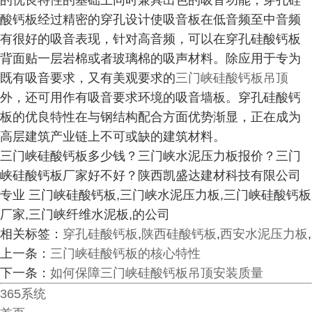
的优良特性的基础上同时兼具出色的吸音功能，穿孔硅
酸钙板经过精密的穿孔设计使吸音板在低音频至中音频
有很好的吸音表现，针对高音频，可以在穿孔硅酸钙板
背面贴一层岩棉或者玻璃棉的吸声材料。除应用于专为
既有吸音要求，又有美观要求的
三门峡硅酸钙板吊顶
外，还可用作有吸音要求环境的吸音墙板。穿孔硅酸钙
板的优良特性在与钢结构配合方面优势渐显，正在成为
高层建筑产业链上不可或缺的建筑材料。
三门峡硅酸钙板多少钱？三门峡水泥压力板报价？三门
峡硅酸钙板厂家好不好？陕西凯盛达建材科技有限公司
专业 三门峡硅酸钙板,三门峡水泥压力板,三门峡硅酸钙板
厂家,三门峡纤维水泥板,的公司
相关标签：
穿孔硅酸钙板
,
陕西硅酸钙板
,
西安水泥压力板
,
上一条：
三门峡硅酸钙板的核心特性
下一条：
如何保障三门峡硅酸钙板吊顶安装质量
365系统